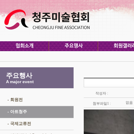
주요행사
A major event
작성자 :
- 회원전
없음
첨부파일1 :
- 아트청주
- 국제교류전