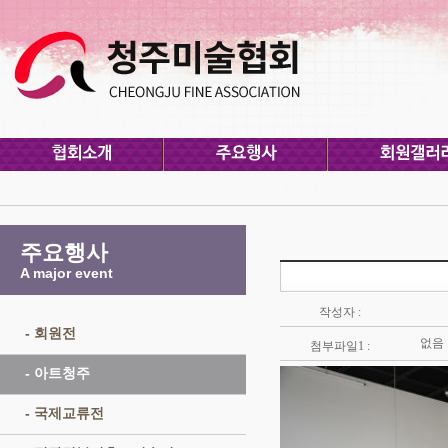
주요행사
A major event
작성자 :
- 회원전
없음
첨부파일1 :
- 아트청주
- 국제교류전