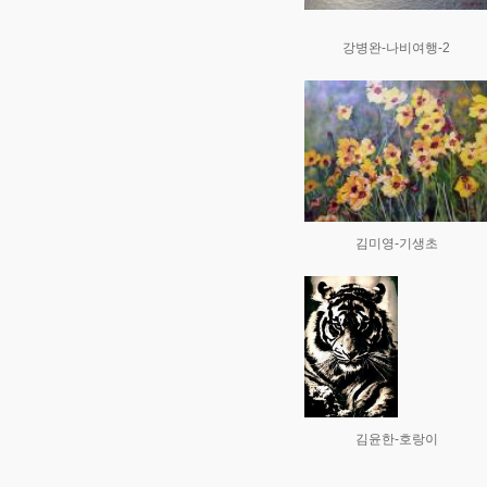
강병완-나비여행-2
김미영-기생초
김윤한-호랑이