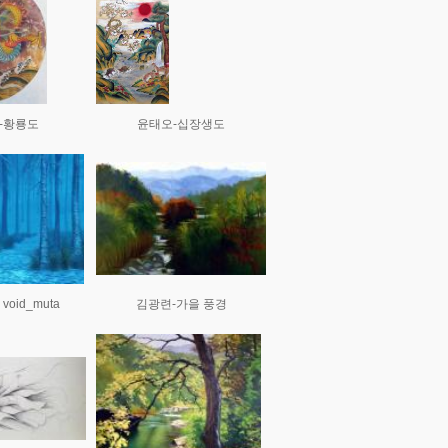
-황룡도
윤태오-십장생도
void_muta
김광련-가을 풍경