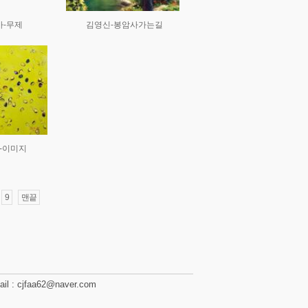
아-무제
김영신-봉암사가는길
-이미지
9
맨끝
: cjfaa62@naver.com