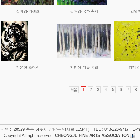
김미영-기생초
김애영-국화 축제
김연
김윤한-호랑이
김인아-겨울 동화
김정옥
1
처음
2
3
4
5
6
7
8
:: 28529 충북 청주시 상당구 남사로 115(4F) TEL : 043-223-9717 E-mail 
Copyright All right reserved.
CHEONGJU FINE ARTS ASSOCIATION